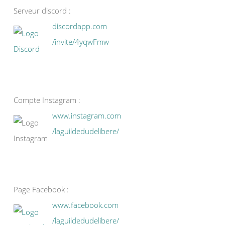
Serveur discord :
discordapp.com
/invite/4yqwFmw
Compte Instagram :
www.instagram.com
/laguildedudelibere/
Page Facebook :
www.facebook.com
/laguildedudelibere/