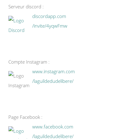
Serveur discord :
discordapp.com
/invite/4yqwFmw
Compte Instagram :
www.instagram.com
/laguildedudelibere/
Page Facebook :
www.facebook.com
/laguildedudelibere/