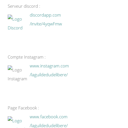
Serveur discord :
discordapp.com
/invite/4yqwFmw
Compte Instagram :
www.instagram.com
/laguildedudelibere/
Page Facebook :
www.facebook.com
/laguildedudelibere/