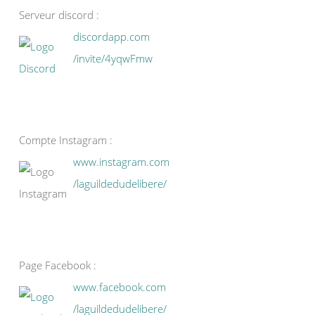
Serveur discord :
discordapp.com
/invite/4yqwFmw
Compte Instagram :
www.instagram.com
/laguildedudelibere/
Page Facebook :
www.facebook.com
/laguildedudelibere/