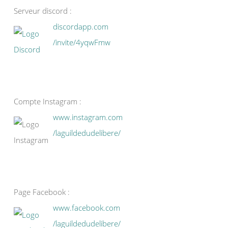
Serveur discord :
discordapp.com
/invite/4yqwFmw
Compte Instagram :
www.instagram.com
/laguildedudelibere/
Page Facebook :
www.facebook.com
/laguildedudelibere/