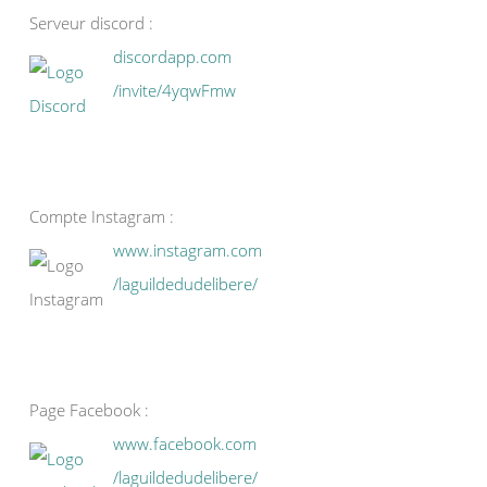
Serveur discord :
discordapp.com
/invite/4yqwFmw
Compte Instagram :
www.instagram.com
/laguildedudelibere/
Page Facebook :
www.facebook.com
/laguildedudelibere/