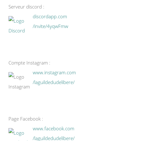
Serveur discord :
discordapp.com
/invite/4yqwFmw
Compte Instagram :
www.instagram.com
/laguildedudelibere/
Page Facebook :
www.facebook.com
/laguildedudelibere/