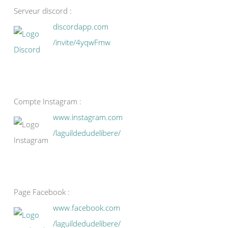
Serveur discord :
discordapp.com
/invite/4yqwFmw
Compte Instagram :
www.instagram.com
/laguildedudelibere/
Page Facebook :
www.facebook.com
/laguildedudelibere/