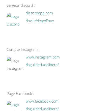
Serveur discord :
discordapp.com
/invite/4yqwFmw
Compte Instagram :
www.instagram.com
/laguildedudelibere/
Page Facebook :
www.facebook.com
/laguildedudelibere/