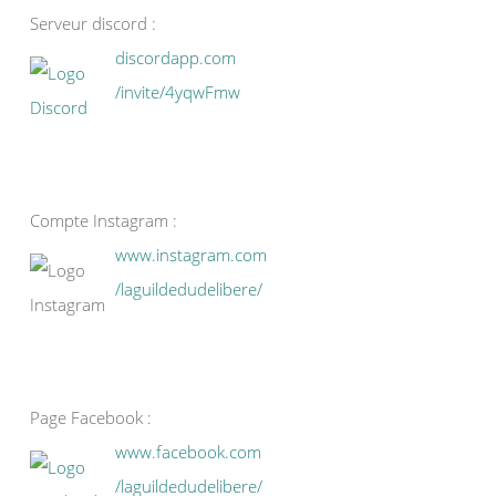
Serveur discord :
discordapp.com
/invite/4yqwFmw
Compte Instagram :
www.instagram.com
/laguildedudelibere/
Page Facebook :
www.facebook.com
/laguildedudelibere/