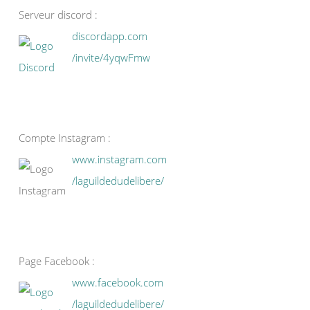
Serveur discord :
discordapp.com
/invite/4yqwFmw
Compte Instagram :
www.instagram.com
/laguildedudelibere/
Page Facebook :
www.facebook.com
/laguildedudelibere/