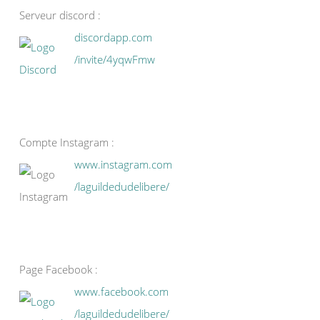
Serveur discord :
discordapp.com
/invite/4yqwFmw
Compte Instagram :
www.instagram.com
/laguildedudelibere/
Page Facebook :
www.facebook.com
/laguildedudelibere/