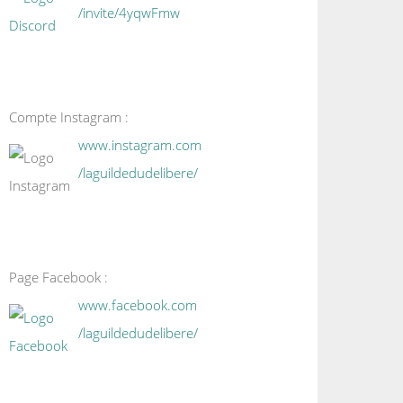
/invite/4yqwFmw
Compte Instagram :
www.instagram.com
/laguildedudelibere/
Page Facebook :
www.facebook.com
/laguildedudelibere/