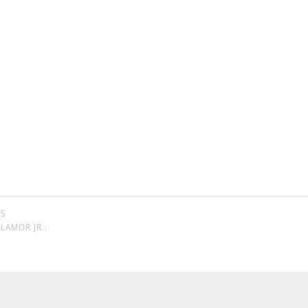
SS
LAMOR JR.
.