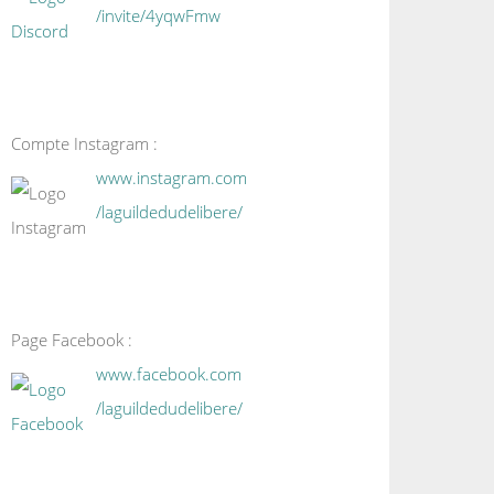
/invite/4yqwFmw
Compte Instagram :
www.instagram.com
/laguildedudelibere/
Page Facebook :
www.facebook.com
/laguildedudelibere/