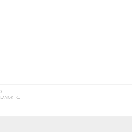
SS
LAMOR JR.
.