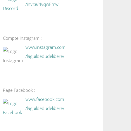
/invite/4yqwFmw
Compte Instagram :
www.instagram.com
/laguildedudelibere/
Page Facebook :
www.facebook.com
/laguildedudelibere/