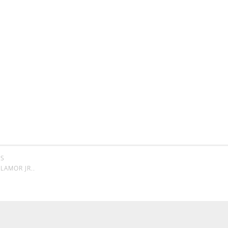
SS
LAMOR JR.
.