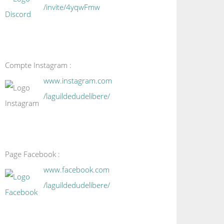
/invite/4yqwFmw
Compte Instagram :
www.instagram.com
/laguildedudelibere/
Page Facebook :
www.facebook.com
/laguildedudelibere/