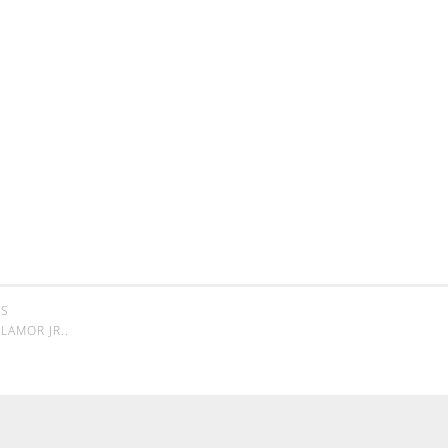
SS
LAMOR JR.
.