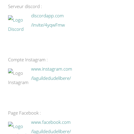
Serveur discord :
discordapp.com
/invite/4yqwFmw
Compte Instagram :
www.instagram.com
/laguildedudelibere/
Page Facebook :
www.facebook.com
/laguildedudelibere/