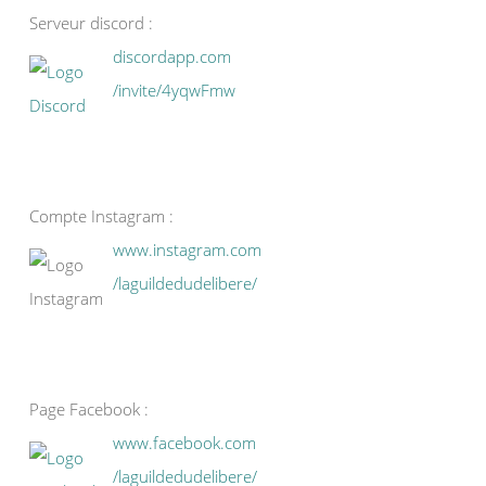
Serveur discord :
discordapp.com
/invite/4yqwFmw
Compte Instagram :
www.instagram.com
/laguildedudelibere/
Page Facebook :
www.facebook.com
/laguildedudelibere/