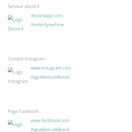
Serveur discord :
discordapp.com
/invite/4yqwFmw
Compte Instagram :
www.instagram.com
/laguildedudelibere/
Page Facebook :
www.facebook.com
/laguildedudelibere/