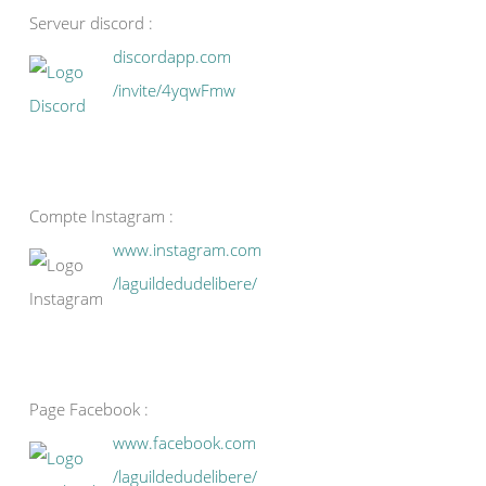
Serveur discord :
discordapp.com
/invite/4yqwFmw
Compte Instagram :
www.instagram.com
/laguildedudelibere/
Page Facebook :
www.facebook.com
/laguildedudelibere/