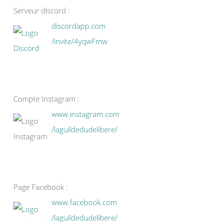
Serveur discord :
discordapp.com
/invite/4yqwFmw
Compte Instagram :
www.instagram.com
/laguildedudelibere/
Page Facebook :
www.facebook.com
/laguildedudelibere/