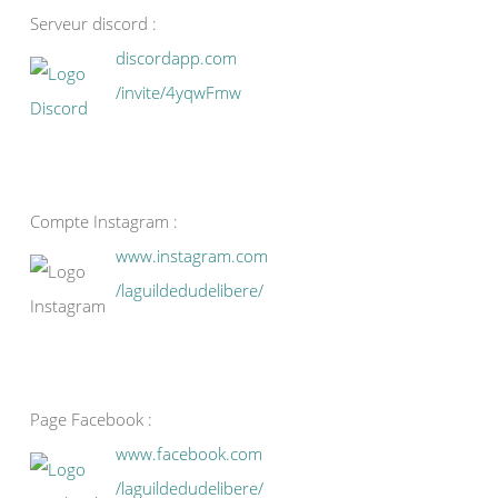
Serveur discord :
discordapp.com
/invite/4yqwFmw
Compte Instagram :
www.instagram.com
/laguildedudelibere/
Page Facebook :
www.facebook.com
/laguildedudelibere/