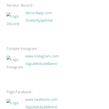
Serveur discord :
discordapp.com
/invite/4yqwFmw
Compte Instagram :
www.instagram.com
/laguildedudelibere/
Page Facebook :
www.facebook.com
/laguildedudelibere/