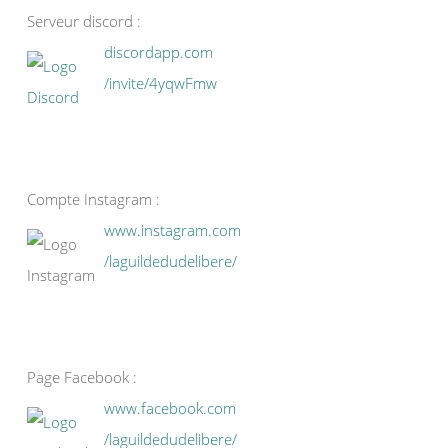
Serveur discord :
discordapp.com
/invite/4yqwFmw
Compte Instagram :
www.instagram.com
/laguildedudelibere/
Page Facebook :
www.facebook.com
/laguildedudelibere/