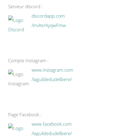
Serveur discord :
discordapp.com
/invite/4yqwFmw
Compte Instagram :
www.instagram.com
/laguildedudelibere/
Page Facebook :
www.facebook.com
/laguildedudelibere/