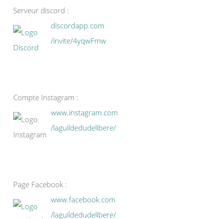
Serveur discord :
discordapp.com
/invite/4yqwFmw
Compte Instagram :
www.instagram.com
/laguildedudelibere/
Page Facebook :
www.facebook.com
/laguildedudelibere/