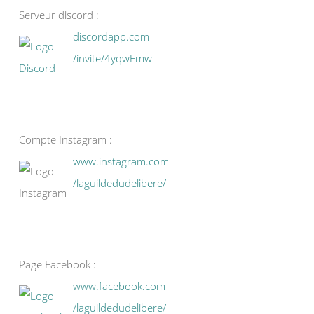
Serveur discord :
discordapp.com
/invite/4yqwFmw
Compte Instagram :
www.instagram.com
/laguildedudelibere/
Page Facebook :
www.facebook.com
/laguildedudelibere/