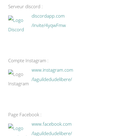
Serveur discord :
discordapp.com
/invite/4yqwFmw
Compte Instagram :
www.instagram.com
/laguildedudelibere/
Page Facebook :
www.facebook.com
/laguildedudelibere/