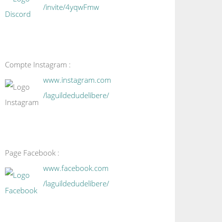
/invite/4yqwFmw
Compte Instagram :
www.instagram.com
/laguildedudelibere/
Page Facebook :
www.facebook.com
/laguildedudelibere/