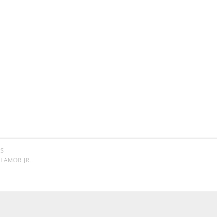
SS
LAMOR JR.
.