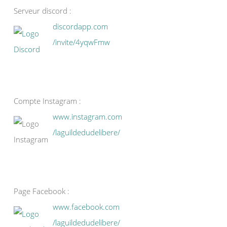
Serveur discord :
discordapp.com
/invite/4yqwFmw
Compte Instagram :
www.instagram.com
/laguildedudelibere/
Page Facebook :
www.facebook.com
/laguildedudelibere/