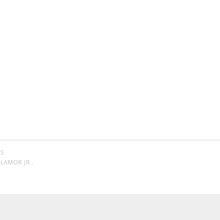
SS
LAMOR JR.
.