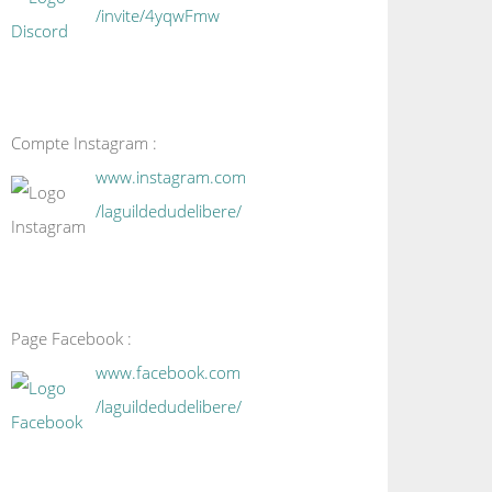
/invite/4yqwFmw
Compte Instagram :
www.instagram.com
/laguildedudelibere/
Page Facebook :
www.facebook.com
/laguildedudelibere/