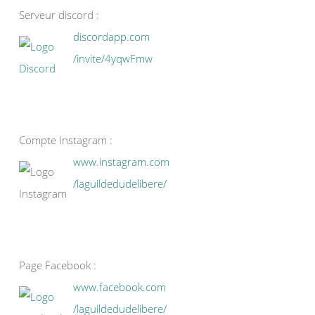
Serveur discord :
discordapp.com
/invite/4yqwFmw
Compte Instagram :
www.instagram.com
/laguildedudelibere/
Page Facebook :
www.facebook.com
/laguildedudelibere/