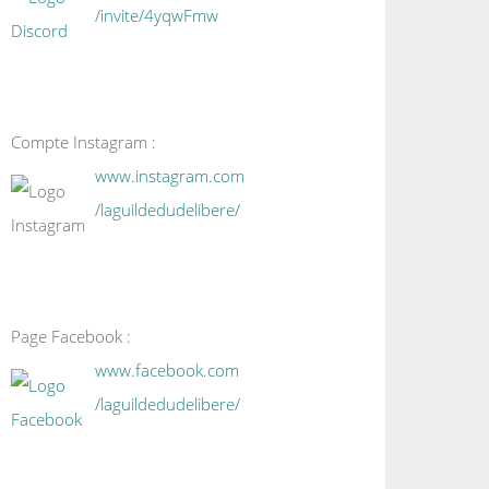
/invite/4yqwFmw
Compte Instagram :
www.instagram.com
/laguildedudelibere/
Page Facebook :
www.facebook.com
/laguildedudelibere/