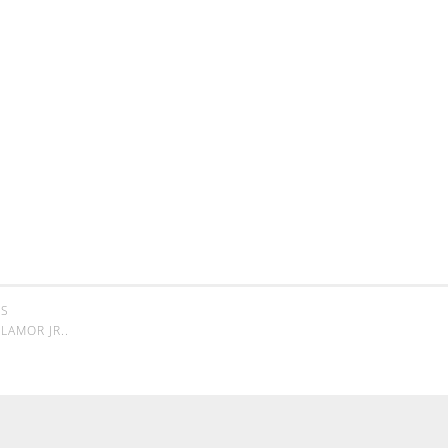
SS
LAMOR JR.
.