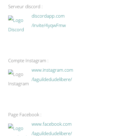
Serveur discord :
discordapp.com
/invite/4yqwFmw
Compte Instagram :
www.instagram.com
/laguildedudelibere/
Page Facebook :
www.facebook.com
/laguildedudelibere/