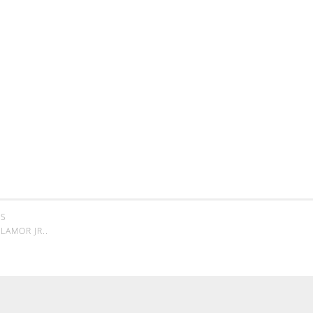
SS
LAMOR JR.
.