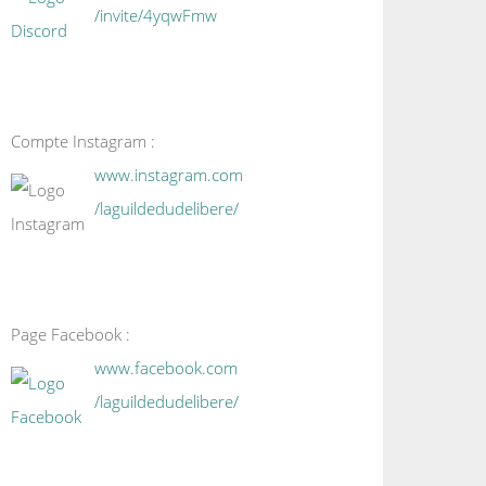
/invite/4yqwFmw
Compte Instagram :
www.instagram.com
/laguildedudelibere/
Page Facebook :
www.facebook.com
/laguildedudelibere/