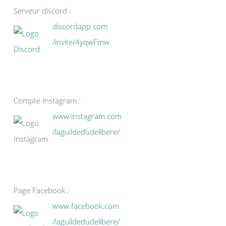
Serveur discord :
discordapp.com
/invite/4yqwFmw
Compte Instagram :
www.instagram.com
/laguildedudelibere/
Page Facebook :
www.facebook.com
/laguildedudelibere/