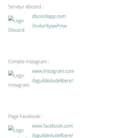
Serveur discord :
discordapp.com
/invite/4yqwFmw
Compte Instagram :
www.instagram.com
/laguildedudelibere/
Page Facebook :
www.facebook.com
/laguildedudelibere/