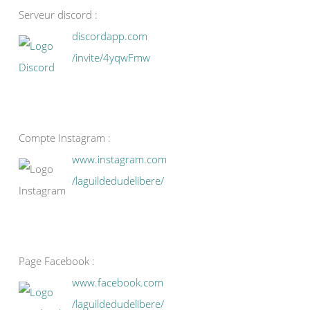
Serveur discord :
discordapp.com
/invite/4yqwFmw
Compte Instagram :
www.instagram.com
/laguildedudelibere/
Page Facebook :
www.facebook.com
/laguildedudelibere/