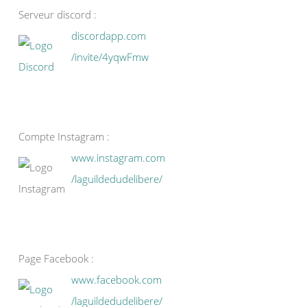
Serveur discord :
discordapp.com
/invite/4yqwFmw
Compte Instagram :
www.instagram.com
/laguildedudelibere/
Page Facebook :
www.facebook.com
/laguildedudelibere/