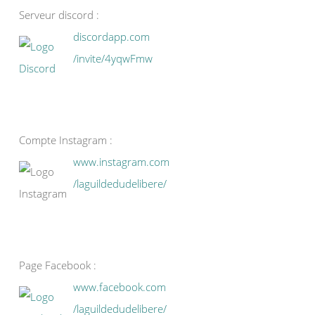
Serveur discord :
discordapp.com
/invite/4yqwFmw
Compte Instagram :
www.instagram.com
/laguildedudelibere/
Page Facebook :
www.facebook.com
/laguildedudelibere/