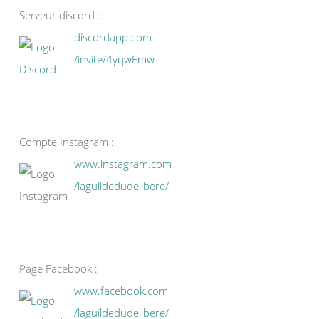
Serveur discord :
discordapp.com
/invite/4yqwFmw
Compte Instagram :
www.instagram.com
/laguildedudelibere/
Page Facebook :
www.facebook.com
/laguildedudelibere/