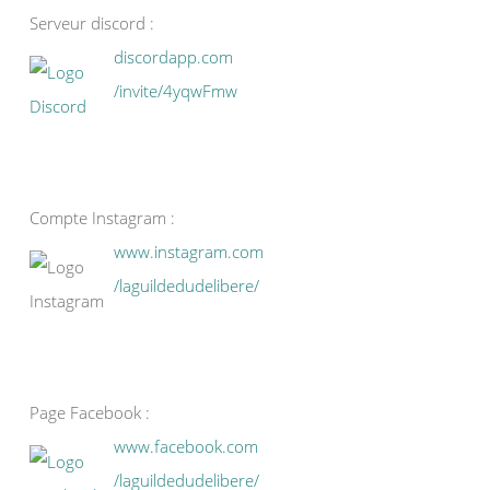
Serveur discord :
discordapp.com
/invite/4yqwFmw
Compte Instagram :
www.instagram.com
/laguildedudelibere/
Page Facebook :
www.facebook.com
/laguildedudelibere/