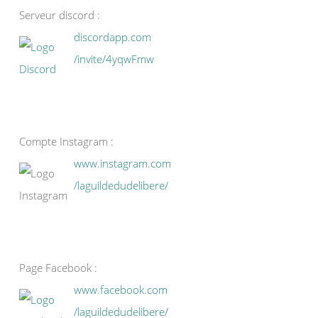
Serveur discord :
discordapp.com
/invite/4yqwFmw
Compte Instagram :
www.instagram.com
/laguildedudelibere/
Page Facebook :
www.facebook.com
/laguildedudelibere/