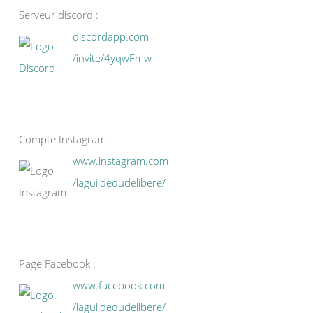
Serveur discord :
discordapp.com
/invite/4yqwFmw
Compte Instagram :
www.instagram.com
/laguildedudelibere/
Page Facebook :
www.facebook.com
/laguildedudelibere/