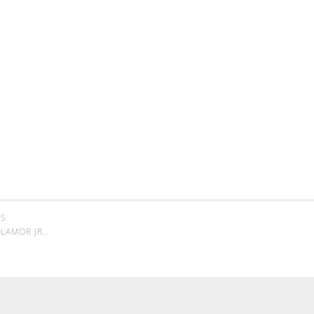
SS
LAMOR JR.
.