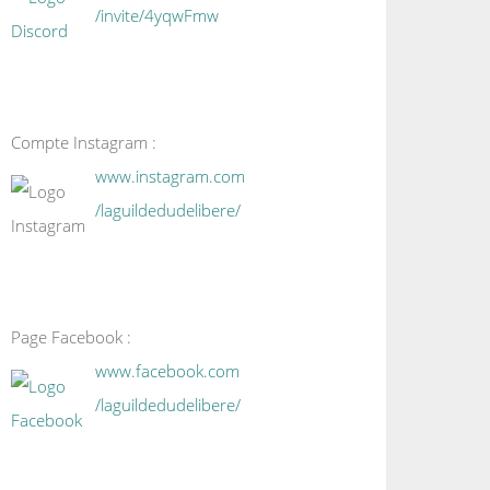
/invite/4yqwFmw
Compte Instagram :
www.instagram.com
/laguildedudelibere/
Page Facebook :
www.facebook.com
/laguildedudelibere/