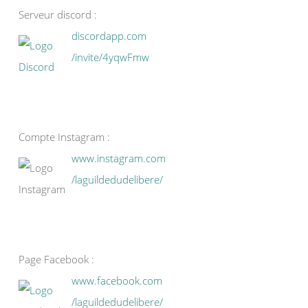
Serveur discord :
discordapp.com
/invite/4yqwFmw
Compte Instagram :
www.instagram.com
/laguildedudelibere/
Page Facebook :
www.facebook.com
/laguildedudelibere/