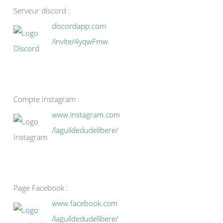
Serveur discord :
discordapp.com
/invite/4yqwFmw
Compte Instagram :
www.instagram.com
/laguildedudelibere/
Page Facebook :
www.facebook.com
/laguildedudelibere/