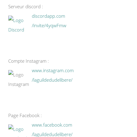
Serveur discord :
discordapp.com
/invite/4yqwFmw
Compte Instagram :
www.instagram.com
/laguildedudelibere/
Page Facebook :
www.facebook.com
/laguildedudelibere/